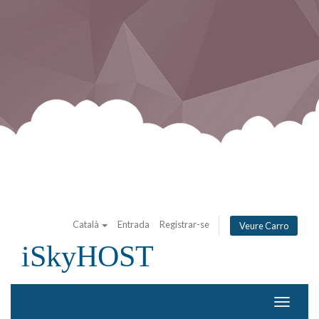
Català
Entrada
Registrar-se
Veure Carro
iSkyHOST
Canvia
la