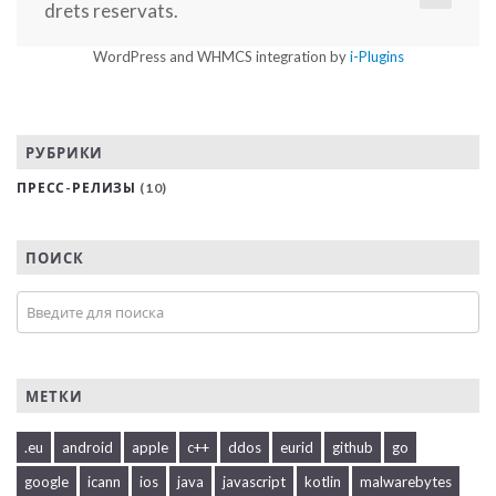
drets reservats.
WordPress and WHMCS integration by
i-Plugins
РУБРИКИ
ПРЕСС-РЕЛИЗЫ
(10)
ПОИСК
МЕТКИ
.eu
android
apple
c++
ddos
eurid
github
go
google
icann
ios
java
javascript
kotlin
malwarebytes