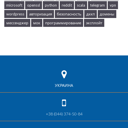
microsoft
openssl
python
reddit
scala
telegram
vpn
wordpress
авторизация
безопасность
дккп
домены
мессенджер
мок
программирование
эксплойт
УКРАИНА
+38 (044) 374-50-84