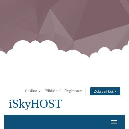
Čeština
Přihlášení
Registrace
Zobrazit košík
iSkyHOST
Přepno
navigac