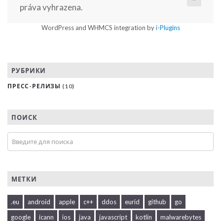
práva vyhrazena.
WordPress and WHMCS integration by
i-Plugins
РУБРИКИ
ПРЕСС-РЕЛИЗЫ
(10)
ПОИСК
МЕТКИ
.eu
android
apple
c++
ddos
eurid
github
go
google
icann
ios
java
javascript
kotlin
malwarebytes