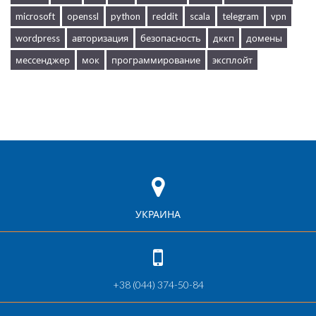
microsoft
openssl
python
reddit
scala
telegram
vpn
wordpress
авторизация
безопасность
дккп
домены
мессенджер
мок
программирование
эксплойт
УКРАИНА
+38 (044) 374-50-84