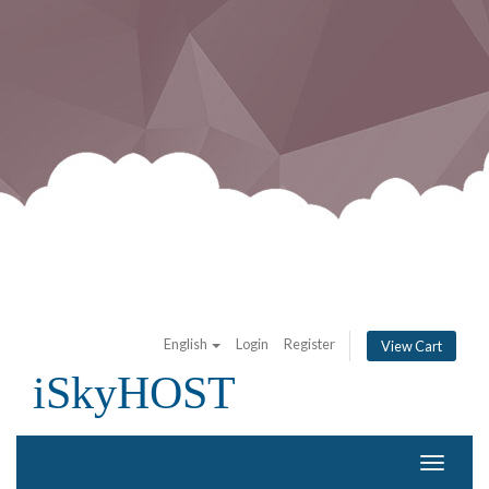
English
Login
Register
View Cart
iSkyHOST
Toggle
navigat