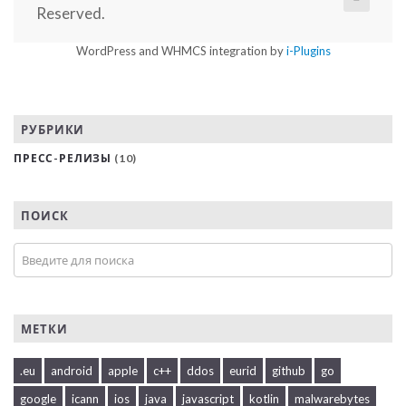
Reserved.
WordPress and WHMCS integration by
i-Plugins
РУБРИКИ
ПРЕСС-РЕЛИЗЫ
(10)
ПОИСК
МЕТКИ
.eu
android
apple
c++
ddos
eurid
github
go
google
icann
ios
java
javascript
kotlin
malwarebytes