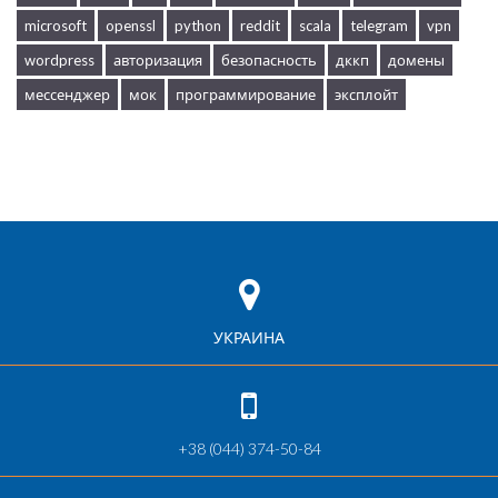
microsoft
openssl
python
reddit
scala
telegram
vpn
wordpress
авторизация
безопасность
дккп
домены
мессенджер
мок
программирование
эксплойт
УКРАИНА
+38 (044) 374-50-84