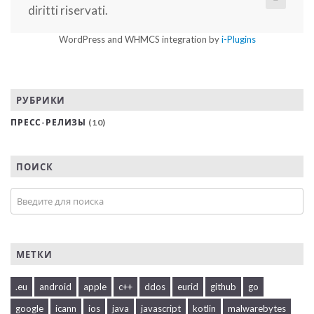
diritti riservati.
WordPress and WHMCS integration by
i-Plugins
РУБРИКИ
ПРЕСС-РЕЛИЗЫ
(10)
ПОИСК
МЕТКИ
.eu
android
apple
c++
ddos
eurid
github
go
google
icann
ios
java
javascript
kotlin
malwarebytes