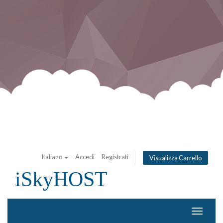
Italiano
Accedi
Registrati
Visualizza Carrello
iSkyHOST
Attiva
Naviga