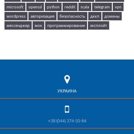
microsoft
openssl
python
reddit
scala
telegram
vpn
wordpress
авторизация
безопасность
дккп
домены
мессенджер
мок
программирование
эксплойт
УКРАИНА
+38 (044) 374-50-84