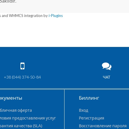
aklıdır.
 and WHMCS integration by
i-Plugins
+38 (044) 374-50-84
ЧАТ
окументы
Биллинг
бличная оферта
Вход
ловия предоставления услуг
Регистрация
рантия качества (SLA)
Восстановление пароля