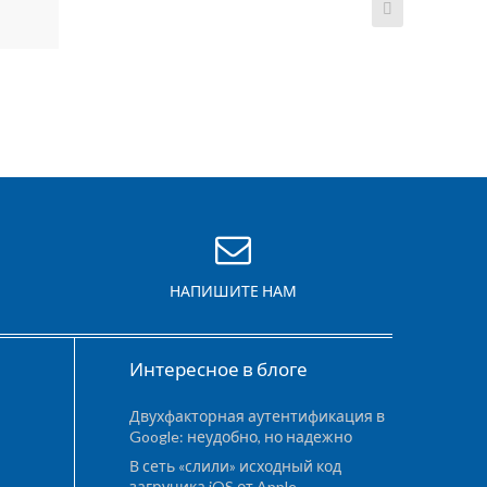
НАПИШИТЕ НАМ
Интересное в блоге
Двухфакторная аутентификация в
Google: неудобно, но надежно
В сеть «слили» исходный код
загручика iOS от Apple