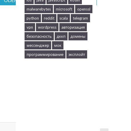
ÖDEME YAP
DESTEK AL
ios
java
javascript
kotlin
malwarebytes
microsoft
openssl
python
reddit
scala
telegram
vpn
wordpress
авторизация
безопасность
дккп
домены
мессенджер
мок
программирование
эксплойт