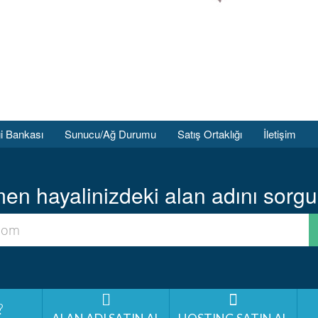
gi Bankası
Sunucu/Ağ Durumu
Satış Ortaklığı
İletişim
n hayalinizdeki alan adını sorgul
?