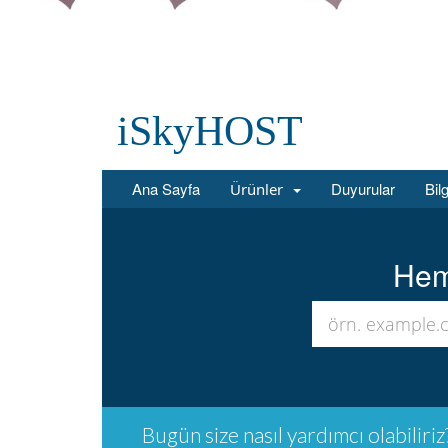
iSkyHOST
Ana Sayfa
Duyurular
Bil
Ürünler
Heme
Bugün size nasıl yardımcı olabiliriz