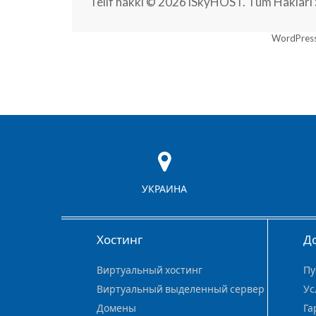
Telif hakkı © 2026 iSkyHOST. Tüm Hakları S
WordPress
УКРАИНА
Хостинг
Д
Виртуальный хостинг
Пу
Виртуальный выделенный сервер
Ус
Домены
Га