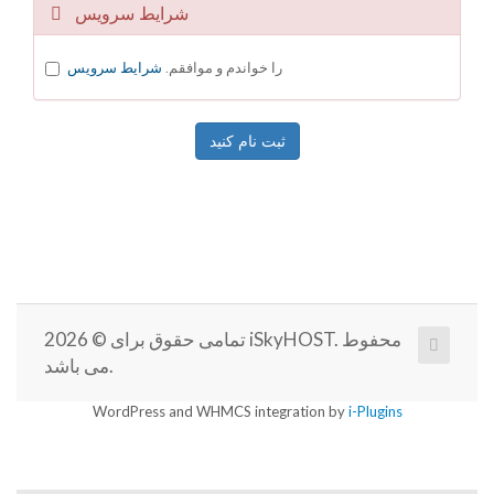
شرایط سرویس
را خواندم و موافقم.
شرایط سرویس
تمامی حقوق برای © 2026 iSkyHOST. محفوط
می باشد.
WordPress and WHMCS integration by
i-Plugins