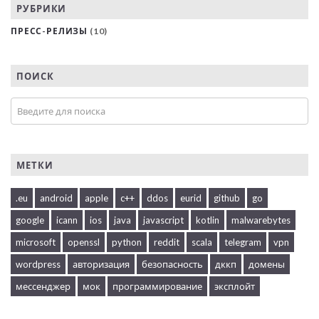
РУБРИКИ
ПРЕСС-РЕЛИЗЫ
(10)
ПОИСК
МЕТКИ
.eu
android
apple
c++
ddos
eurid
github
go
google
icann
ios
java
javascript
kotlin
malwarebytes
microsoft
openssl
python
reddit
scala
telegram
vpn
wordpress
авторизация
безопасность
дккп
домены
мессенджер
мок
программирование
эксплойт