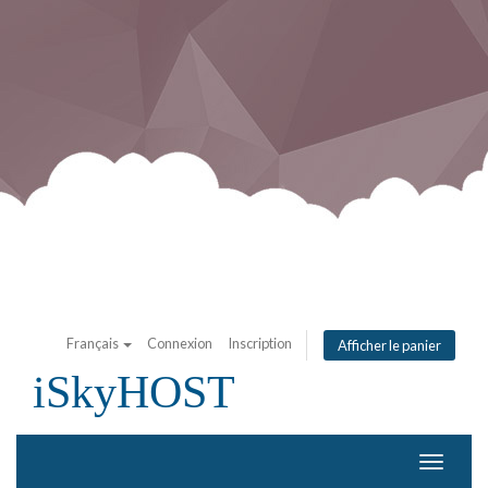
Français
Connexion
Inscription
Afficher le panier
iSkyHOST
Bascule
la