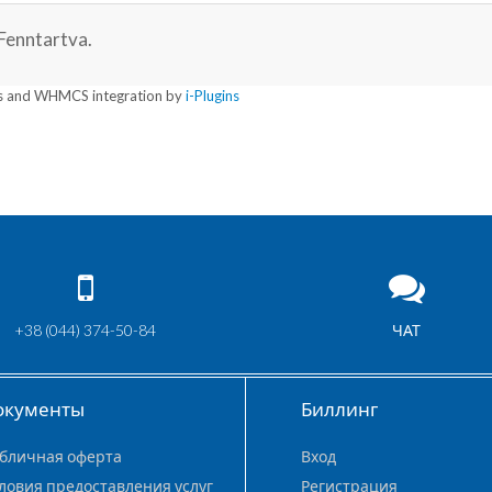
Fenntartva.
 and WHMCS integration by
i-Plugins
+38 (044) 374-50-84
ЧАТ
окументы
Биллинг
бличная оферта
Вход
ловия предоставления услуг
Регистрация