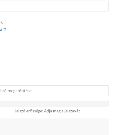
ók
i *)
Jelszó erőssége: Adja meg a jelszavát