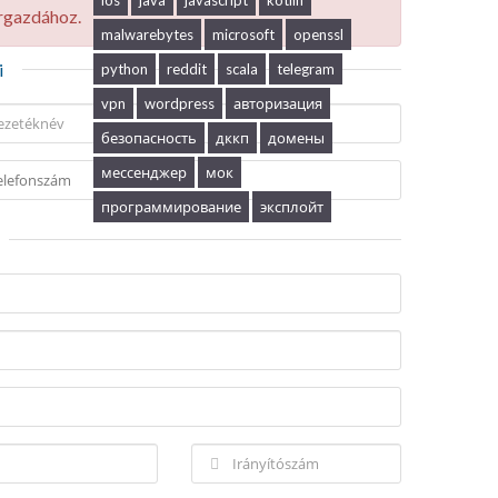
ios
java
javascript
kotlin
ergazdához.
malwarebytes
microsoft
openssl
i
python
reddit
scala
telegram
vpn
wordpress
авторизация
безопасность
дккп
домены
мессенджер
мок
программирование
эксплойт