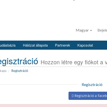
Magyar
Bejel
udásbázis
Hálózat állapota
Partnerek
Kapcsolat
gisztráció
Hozzon létre egy fiókot a v
lkapu
Regisztráció
Regisztráció
Regisztráció a Face