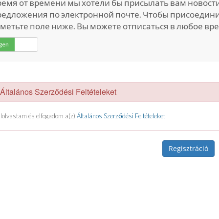
ремя от времени мы хотели бы присылать вам новос
едложения по электронной почте. Чтобы присоединит
метьте поле ниже. Вы можете отписаться в любое вре
Igen
Nem
ltalános Szerződési Feltételeket
lolvastam és elfogadom a(z)
Általános Szerződési Feltételeket