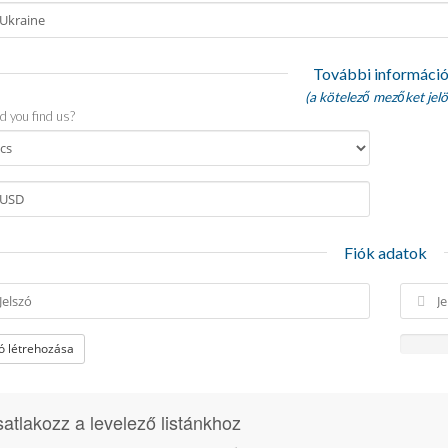
További informáci
(a kötelező mezőket jelöl
d you find us?
Fiók adatok
zó létrehozása
atlakozz a levelező listánkhoz