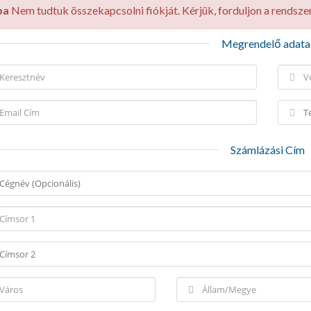
ba
Nem tudtuk összekapcsolni fiókját. Kérjük, forduljon a rendsz
Megrendelő adata
Számlázási Cím