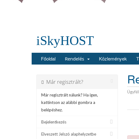
iSkyHOST
Főoldal
Közlemények
T
Rendelés
Re
Már regisztrált?
Ügyfé
Már regisztrált nálunk? Ha igen,
kattintson az alábbi gombra a
belépéshez.
Bejelentkezés
Elveszett Jelszó alaphelyzetbe