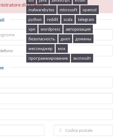
ios
java
javascript
kotlin
istratore di sistema.
malwarebytes
microsoft
openssl
ali
python
reddit
scala
telegram
vpn
wordpress
авторизация
безопасность
дккп
домены
мессенджер
мок
программирование
эксплойт
ne