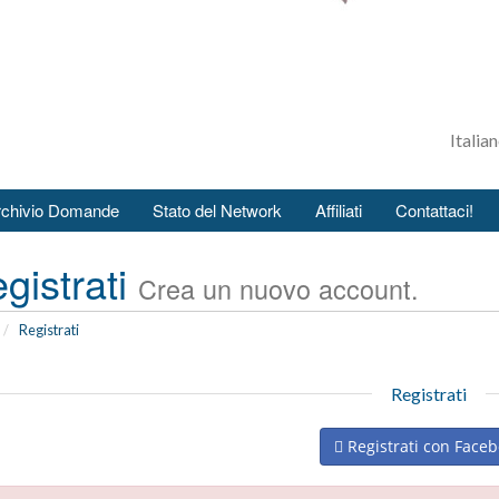
Italia
rchivio Domande
Stato del Network
Affiliati
Contattaci!
gistrati
Crea un nuovo account.
Registrati
Registrati
Registrati con Face