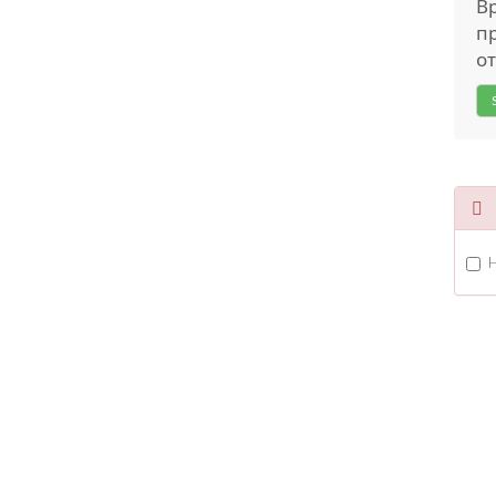
В
пр
от
T
H