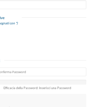
ive
egnati con *)
t
Efficacia della Password: Inserisci una Password