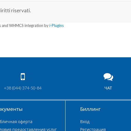
itti riservati.
 and WHMCS integration by
i-Plugins
+38 (044) 374-50-84
ЧАТ
окументы
Биллинг
бличная оферта
Вход
ловия предоставления услуг
Регистрация