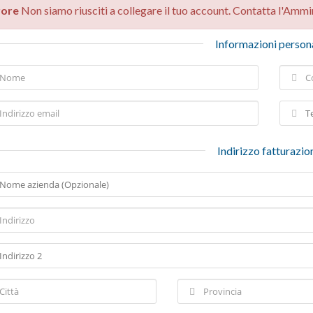
rore
Non siamo riusciti a collegare il tuo account. Contatta l'Ammin
Informazioni person
Indirizzo fatturazio