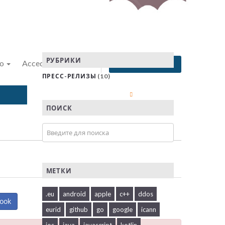
РУБРИКИ
no
Accedi
Registrati
Visualizza Carrello
ПРЕСС-РЕЛИЗЫ
(10)
Account
ПОИСК
МЕТКИ
.eu
android
apple
c++
ddos
book
eurid
github
go
google
icann