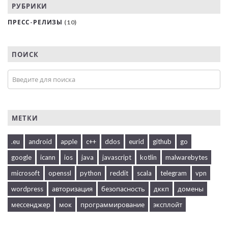
РУБРИКИ
ПРЕСС-РЕЛИЗЫ
(10)
ПОИСК
МЕТКИ
.eu
android
apple
c++
ddos
eurid
github
go
google
icann
ios
java
javascript
kotlin
malwarebytes
microsoft
openssl
python
reddit
scala
telegram
vpn
wordpress
авторизация
безопасность
дккп
домены
мессенджер
мок
программирование
эксплойт