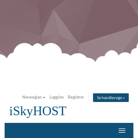
Norwegian
Logg inn
Registrer
Se handlevogn »
iSkyHOST
Bytt
navigas