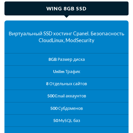
WING 8GB SSD
Виртуальный SSD хостинг Cpanel. Безопасность
CloudLinux, ModSecurity
8GB
Размер диска
Unlim
Трафик
8
Отдельных сайтов
500
Email аккаунтов
500
Субдоменов
50
MySQL баз