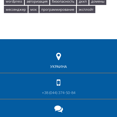
wordpress
авторизация
безопасность
дккп
домены
мессенджер
мок
программирование
эксплойт
УКРАИНА
+38 (044) 374-50-84