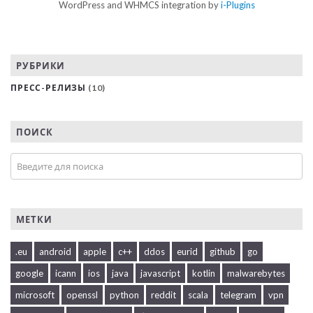
WordPress and WHMCS integration by
i-Plugins
РУБРИКИ
ПРЕСС-РЕЛИЗЫ
(10)
ПОИСК
МЕТКИ
.eu
android
apple
c++
ddos
eurid
github
go
google
icann
ios
java
javascript
kotlin
malwarebytes
microsoft
openssl
python
reddit
scala
telegram
vpn